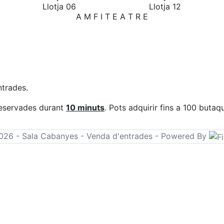
Llotja 06
Llotja 12
A M F I T E A T R E
ntrades.
reservades durant
10 minuts
.
Pots adquirir fins a 100 buta
26 - Sala Cabanyes - Venda d'entrades - Powered By