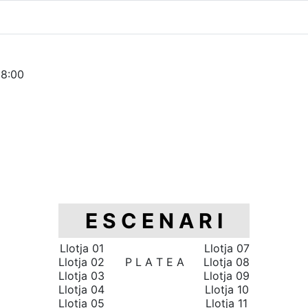
18:00
E S C E N A R I
Llotja 01
Llotja 07
Llotja 02
P L A T E A
Llotja 08
Llotja 03
Llotja 09
Llotja 04
Llotja 10
Llotja 05
Llotja 11